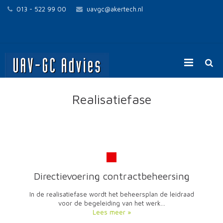
013 - 522 99 00
uavgc@akertech.nl
Home
Realisatiefase
UAV-GC voor opdrachtgevers
UAV-GC voor opdrachtnemers
Contact
Directievoering contractbeheersing
In de realisatiefase wordt het beheersplan de leidraad
voor de begeleiding van het werk…
Lees meer »