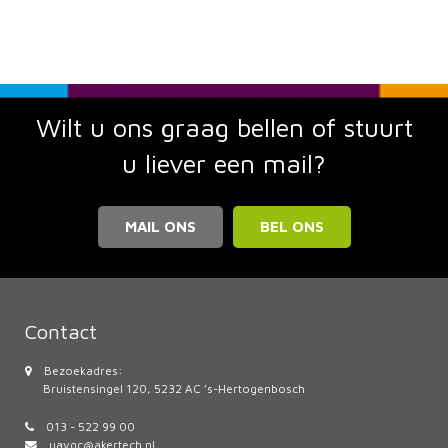
Wilt u ons graag bellen of stuurt
u liever een mail?
MAIL ONS
BEL ONS
Contact
Bezoekadres:
Bruistensingel 120, 5232 AC ’s-Hertogenbosch
013 - 522 99 00
uavgc@akertech.nl