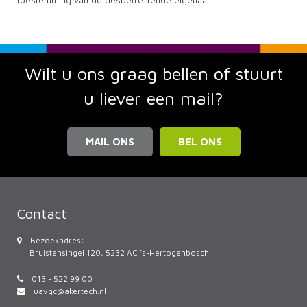
toestemming van de desbetreffende eigenaar.
Wilt u ons graag bellen of stuurt
u liever een mail?
MAIL ONS
BEL ONS
Contact
Bezoekadres:
Bruistensingel 120, 5232 AC ’s-Hertogenbosch
013 - 522 99 00
uavgc@akertech.nl