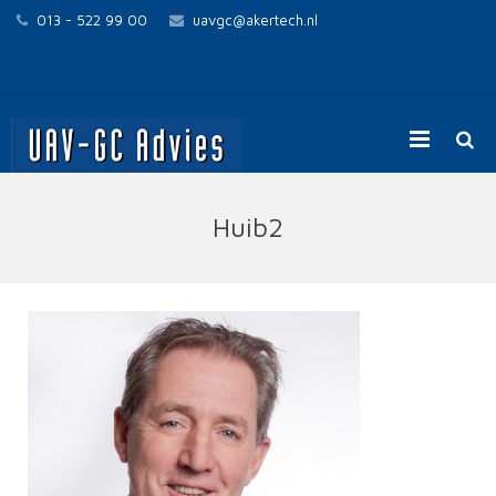
013 - 522 99 00
uavgc@akertech.nl
Home
Huib2
UAV-GC voor opdrachtgevers
UAV-GC voor opdrachtnemers
Contact