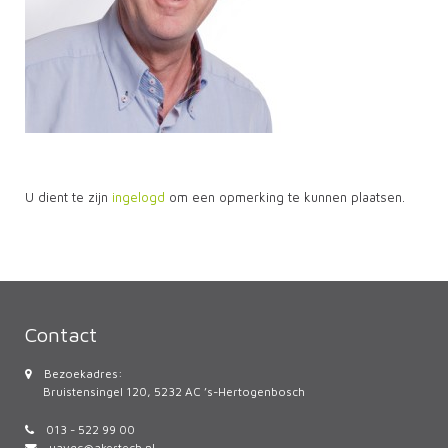
U dient te zijn
ingelogd
om een opmerking te kunnen plaatsen.
Contact
Bezoekadres:
Bruistensingel 120, 5232 AC ’s-Hertogenbosch
013 - 522 99 00
uavgc@akertech.nl