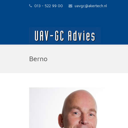
013 - 522 99 00
uavgc@akertech.nl
Berno