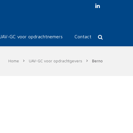
UAV-GC voor opdrachtnemers
Contact
Home
UAV-GC voor opdrachtgevers
Berno