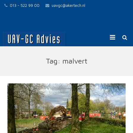
013 - 522 99 00
uavgc@akertech.nl
Home
Tag:
malvert
UAV-GC voor opdrachtgevers
UAV-GC voor opdrachtnemers
Contact