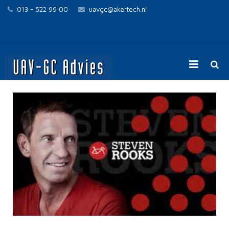
013 - 522 99 00
uavgc@akertech.nl
Home
UAV-GC voor opdrachtgevers
UAV-GC voor opdrachtnemers
Contact