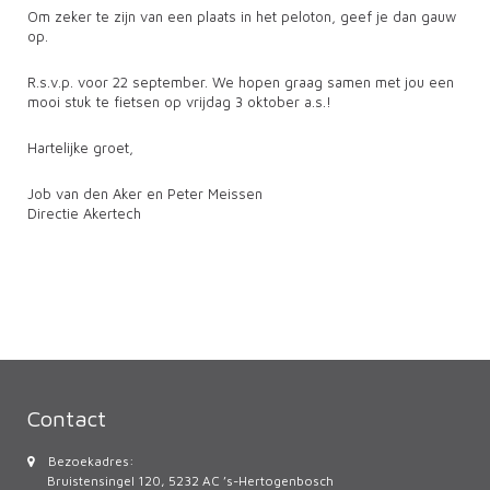
Om zeker te zijn van een plaats in het peloton, geef je dan gauw
op.
R.s.v.p. voor 22 september. We hopen graag samen met jou een
mooi stuk te fietsen op vrijdag 3 oktober a.s.!
Hartelijke groet,
Job van den Aker en Peter Meissen
Directie Akertech
Contact
Bezoekadres:
Bruistensingel 120, 5232 AC ’s-Hertogenbosch